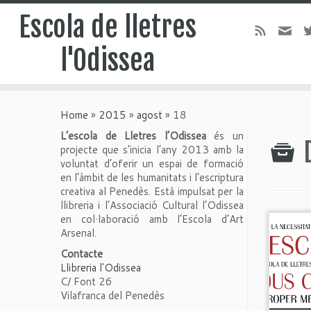
Escola de lletres
l'Odissea
Home
»
2015
»
agost
»
18
L’escola de Lletres l’Odissea
és un
projecte que s’inicia l’any 2013 amb la
voluntat d’oferir un espai de formació
en l’àmbit de les humanitats i l’escriptura
creativa al Penedès. Està impulsat per la
llibreria i l’Associació Cultural l’Odissea
en col·laboració amb l’Escola d’Art
Arsenal.
Contacte
Llibreria l'Odissea
C/ Font 26
Vilafranca del Penedès