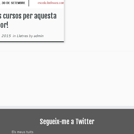
 cursos per aquesta
or!
, 2015
in
Lletres
by
admin
Segueix-me a Twitter
Els meus tuits