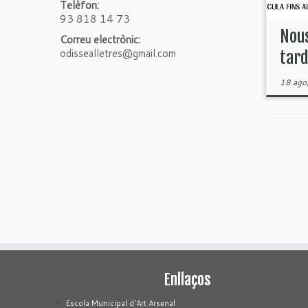
Telèfon:
93 818 14 73
Nous
Correu electrònic:
odissealletres@gmail.com
tard
18 ago
Enllaços
Escola Municipal d'Art Arsenal