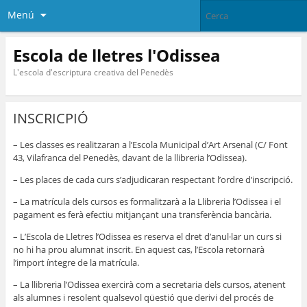
Menú
Escola de lletres l'Odissea
L'escola d'escriptura creativa del Penedès
INSCRICPIÓ
– Les classes es realitzaran a l’Escola Municipal d’Art Arsenal (C/ Font
43, Vilafranca del Penedès, davant de la llibreria l’Odissea).
– Les places de cada curs s’adjudicaran respectant l’ordre d’inscripció.
– La matrícula dels cursos es formalitzarà a la Llibreria l’Odissea i el
pagament es ferà efectiu mitjançant una transferència bancària.
– L’Escola de Lletres l’Odissea es reserva el dret d’anul·lar un curs si
no hi ha prou alumnat inscrit. En aquest cas, l’Escola retornarà
l’import íntegre de la matrícula.
– La llibreria l’Odissea exercirà com a secretaria dels cursos, atenent
als alumnes i resolent qualsevol qüestió que derivi del procés de