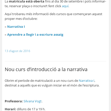
La
matrícula està oberta
fins al dia 30 de setembre i pots informar-
te, reservar plaça o inscriure’t fent click
aquí
.
Aquí trobareu més informació dels cursos que començaran aquest
proper mes d’octubre:
–
Narrativa I
–
Aprendre a llegir i a escriure assaig
13 d'agost de 2016
Nou curs d’introducció a la narrativa
Obrim el període de matriculació a un nou curs de
Narrativa I
,
destinat a aquells que es vulguin iniciar en el món de l’escriptura.
Professora:
Silvana Vogt
.
Horari:
dilluns de 17 a 19 h.