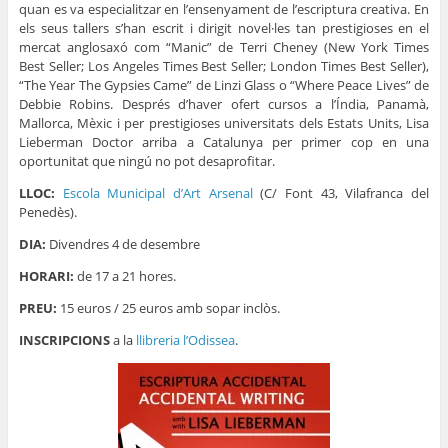
quan es va especialitzar en l’ensenyament de l’escriptura creativa. En
els seus tallers s’han escrit i dirigit novel·les tan prestigioses en el
mercat anglosaxó com “Manic” de Terri Cheney (New York Times
Best Seller; Los Angeles Times Best Seller; London Times Best Seller),
“The Year The Gypsies Came” de Linzi Glass o “Where Peace Lives” de
Debbie Robins. Després d’haver ofert cursos a l’Índia, Panamà,
Mallorca, Mèxic i per prestigioses universitats dels Estats Units, Lisa
Lieberman Doctor arriba a Catalunya per primer cop en una
oportunitat que ningú no pot desaprofitar.
LLOC:
Escola Municipal d’Art Arsenal
(C/ Font 43, Vilafranca del
Penedès).
DIA:
Divendres 4 de desembre
HORARI:
de 17 a 21 hores.
PREU:
15 euros / 25 euros amb sopar inclòs.
INSCRIPCIONS
a la
llibreria l’Odissea
.