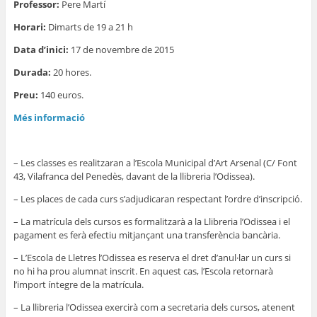
Professor:
Pere Martí
Horari:
Dimarts de 19 a 21 h
Data d’inici:
17 de novembre de 2015
Durada:
20 hores.
Preu:
140 euros.
Més informació
– Les classes es realitzaran a l’Escola Municipal d’Art Arsenal (C/ Font
43, Vilafranca del Penedès, davant de la llibreria l’Odissea).
– Les places de cada curs s’adjudicaran respectant l’ordre d’inscripció.
– La matrícula dels cursos es formalitzarà a la Llibreria l’Odissea i el
pagament es ferà efectiu mitjançant una transferència bancària.
– L’Escola de Lletres l’Odissea es reserva el dret d’anul·lar un curs si
no hi ha prou alumnat inscrit. En aquest cas, l’Escola retornarà
l’import íntegre de la matrícula.
– La llibreria l’Odissea exercirà com a secretaria dels cursos, atenent