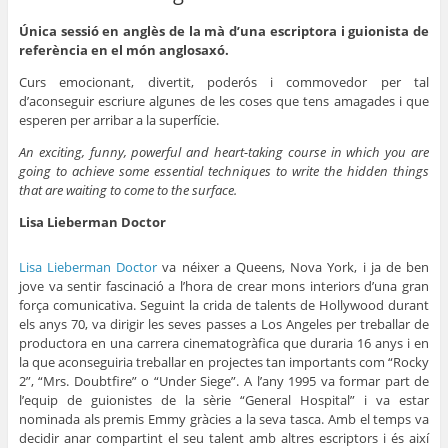
Única sessió en anglès de la mà d’una escriptora i guionista de
referència en el món anglosaxó.
Curs emocionant, divertit, poderós i commovedor per tal
d’aconseguir escriure algunes de les coses que tens amagades i que
esperen per arribar a la superfície.
An exciting, funny, powerful and heart-taking course in which you are
going to achieve some essential techniques to write the hidden things
that are waiting to come to the surface.
Lisa Lieberman Doctor
Lisa Lieberman Doctor
va néixer a Queens, Nova York, i ja de ben
jove va sentir fascinació a l’hora de crear mons interiors d’una gran
força comunicativa. Seguint la crida de talents de Hollywood durant
els anys 70, va dirigir les seves passes a Los Angeles per treballar de
productora en una carrera cinematogràfica que duraria 16 anys i en
la que aconseguiria treballar en projectes tan importants com “Rocky
2”, “Mrs. Doubtfire” o “Under Siege”. A l’any 1995 va formar part de
l’equip de guionistes de la sèrie “General Hospital” i va estar
nominada als premis Emmy gràcies a la seva tasca. Amb el temps va
decidir anar compartint el seu talent amb altres escriptors i és així