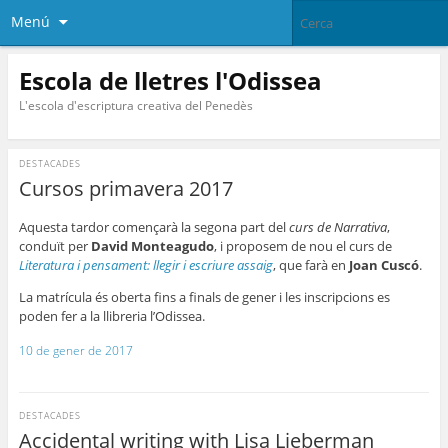
Menú
Escola de lletres l'Odissea
L'escola d'escriptura creativa del Penedès
DESTACADES
Cursos primavera 2017
Aquesta tardor començarà la segona part del
curs de Narrativa
,
conduït per
David Monteagudo
, i proposem de nou el curs de
Literatura i pensament: llegir i escriure assaig
, que farà en
Joan Cuscó
.
La matrícula és oberta fins a finals de gener i les inscripcions es
poden fer a la llibreria l’Odissea.
10 de gener de 2017
DESTACADES
Accidental writing with Lisa Lieberman