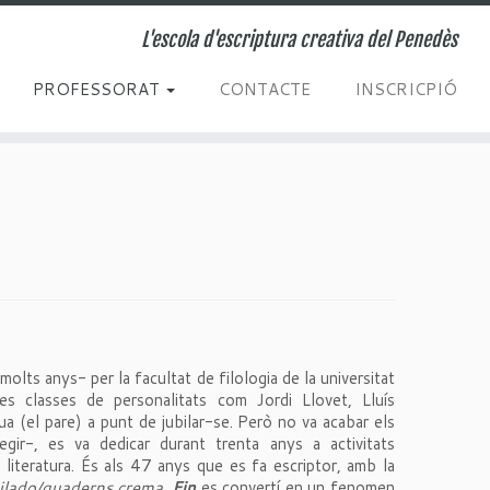
L'escola d'escriptura creativa del Penedès
PROFESSORAT
CONTACTE
INSCRICPIÓ
lts anys- per la facultat de filologia de la universitat
es classes de personalitats com Jordi Llovet, Lluís
a (el pare) a punt de jubilar-se. Però no va acabar els
gir-, es va dedicar durant trenta anys a activitats
literatura. És als 47 anys que es fa escriptor, amb la
ilado/quaderns crema
.
Fin
es convertí en un fenomen