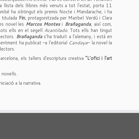
 la llista dels llibres més venuts a tot l’estat, porta 11
 També ha obtingut els premis Nocte i Mandarache, i ha
t titulada
Fin
, protagonitzada per Maribel Verdú i Clara
es novel·les
Marcos Montes
i
Brañaganda
, així com,
tots ells en el segell
Acantilado
. Tots ells han tingut
lectors.
Brañaganda
s’ha traduït a l’alemany, i està en
ecentment ha publicat –a l’editorial
Candaya
– la novel·la
 lectors.
arcelona, els tallers d’escriptura creativa
“L’ofici i l’art
s novells.
iciació a la narrativa.