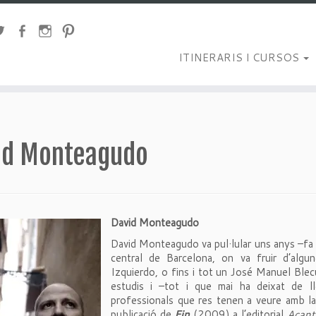
ITINERARIS I CURSOS
id Monteagudo
David Monteagudo
David Monteagudo va pul·lular uns anys –fa mo
central de Barcelona, on va fruir d’algun
Izquierdo, o fins i tot un José Manuel Blecu
estudis i –tot i que mai ha deixat de lle
professionals que res tenen a veure amb la 
publicació de
Fin
(2009) a l’editorial
Acant