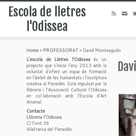
Escola de lletres
l'Odissea
Home
»
PROFESSORAT
»
David Monteagudo
L’escola de Lletres l’Odissea
és un
Dav
projecte que s’inicia l’any 2013 amb la
voluntat d’oferir un espai de formació
en l’àmbit de les humanitats i l’escriptura
creativa al Penedès. Està impulsat per la
llibreria i l’Associació Cultural l’Odissea
en col·laboració amb l’Escola d’Art
Arsenal.
Contacte
Llibreria l'Odissea
C/ Font 26
Vilafranca del Penedès