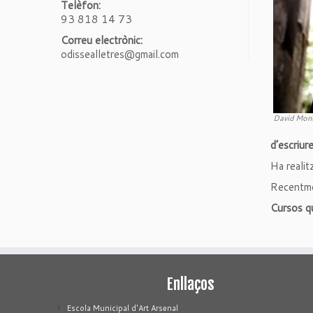
Telèfon:
93 818 14 73
Correu electrònic:
odissealletres@gmail.com
David Mon
d’escriur
Ha realitz
Recentment
Cursos qu
Enllaços
Escola Municipal d'Art Arsenal