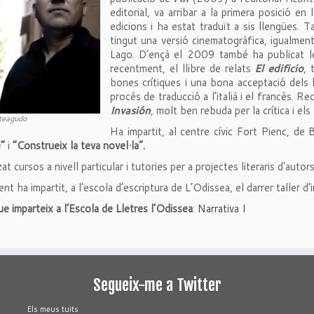
editorial, va arribar a la primera posició en
edicions i ha estat traduït a sis llengües.
tingut una versió cinematogràfica, igualmen
Lago. D’ençà el 2009 també ha publicat l
recentment, el llibre de relats
El edificio
, 
bones crítiques i una bona acceptació dels 
procés de traducció a l’italià i el francès. R
Invasión
, molt ben rebuda per la crítica i els
teagudo
Ha impartit, al centre cívic Fort Pienc, de B
e”
i
“Construeix la teva novel·la”.
at cursos a nivell particular i tutories per a projectes literaris d’autor
 ha impartit, a l’escola d’escriptura de L’Odissea, el darrer taller d’in
e imparteix a l’Escola de Lletres l’Odissea
:
Narrativa I
Segueix-me a Twitter
Els meus tuits