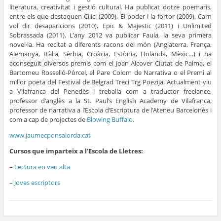
literatura, creativitat i gestió cultural. Ha publicat dotze poemaris,
entre els que destaquen Cilici (2009), El poder i la fortor (2009), Carn
vol dir desaparicions (2010), Epic & Majestic (2011) i Unlimited
Sobrassada (2011). L’any 2012 va publicar Faula, la seva primera
novel·la. Ha recitat a diferents racons del món (Anglaterra, França,
Alemanya, Itàlia, Sèrbia, Croàcia, Estònia, Holanda, Mèxic…) i ha
aconseguit diversos premis com el Joan Alcover Ciutat de Palma, el
Bartomeu Rosselló-Pòrcel, el Pare Colom de Narrativa o el Premi al
millor poeta del Festival de Belgrad Treci Trg Poezija. Actualment viu
a Vilafranca del Penedès i treballa com a traductor freelance,
professor d’anglès a la St. Paul’s English Academy de Vilafranca,
professor de narrativa a l’Escola d’Escriptura de l’Ateneu Barcelonès i
com a cap de projectes de
Blowing Buffalo
.
www.jaumecponsalorda.cat
Cursos que imparteix a l’Escola de Lletres:
–
Lectura en veu alta
–
Joves escriptors