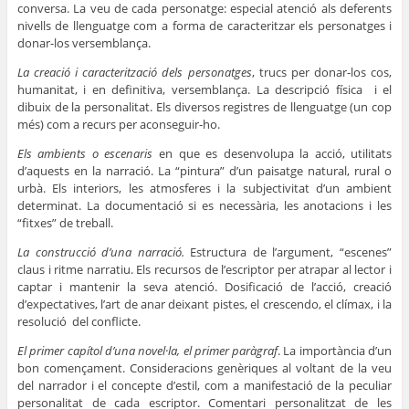
conversa. La veu de cada personatge: especial atenció als deferents
nivells de llenguatge com a forma de caracteritzar els personatges i
donar-los versemblança.
La creació i caracterització dels personatges
, trucs per donar-los cos,
humanitat, i en definitiva, versemblança. La descripció física i el
dibuix de la personalitat. Els diversos registres de llenguatge (un cop
més) com a recurs per aconseguir-ho.
Els ambients o escenaris
en que es desenvolupa la acció, utilitats
d’aquests en la narració. La “pintura” d’un paisatge natural, rural o
urbà. Els interiors, les atmosferes i la subjectivitat d’un ambient
determinat. La documentació si es necessària, les anotacions i les
“fitxes” de treball.
La construcció d’una narració.
Estructura de l’argument, “escenes”
claus i ritme narratiu. Els recursos de l’escriptor per atrapar al lector i
captar i mantenir la seva atenció. Dosificació de l’acció, creació
d’expectatives, l’art de anar deixant pistes, el crescendo, el clímax, i la
resolució del conflicte.
El primer capítol d’una novel·la, el primer paràgraf
. La importància d’un
bon començament. Consideracions genèriques al voltant de la veu
del narrador i el concepte d’estil, com a manifestació de la peculiar
personalitat de cada escriptor. Comentari personalitzat de les