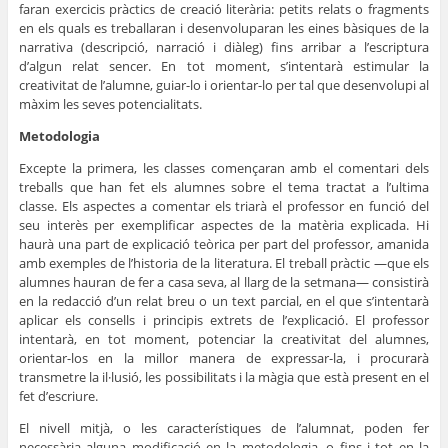
faran exercicis pràctics de creació literària: petits relats o fragments
en els quals es treballaran i desenvoluparan les eines bàsiques de la
narrativa (descripció, narració i diàleg) fins arribar a l’escriptura
d’algun relat sencer. En tot moment, s’intentarà estimular la
creativitat de l’alumne, guiar-lo i orientar-lo per tal que desenvolupi al
màxim les seves potencialitats.
Metodologia
Excepte la primera, les classes començaran amb el comentari dels
treballs que han fet els alumnes sobre el tema tractat a l’ultima
classe. Els aspectes a comentar els triarà el professor en funció del
seu interès per exemplificar aspectes de la matèria explicada. Hi
haurà una part de explicació teòrica per part del professor, amanida
amb exemples de l’historia de la literatura. El treball pràctic —que els
alumnes hauran de fer a casa seva, al llarg de la setmana— consistirà
en la redacció d’un relat breu o un text parcial, en el que s’intentarà
aplicar els consells i principis extrets de l’explicació. El professor
intentarà, en tot moment, potenciar la creativitat del alumnes,
orientar-los en la millor manera de expressar-la, i procurarà
transmetre la il·lusió, les possibilitats i la màgia que està present en el
fet d’escriure.
El nivell mitjà, o les característiques de l’alumnat, poden fer
necessària alguna modificació en la metodologia, o fins i tot en la