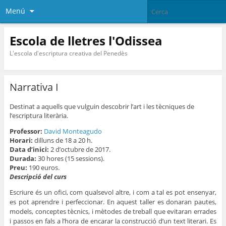
Menú
Escola de lletres l'Odissea
L'escola d'escriptura creativa del Penedès
Narrativa I
Destinat
a aquells que vulguin descobrir l’art i les tècniques de
l’escriptura literària.
Professor:
David Monteagudo
Horari:
dilluns de 18 a 20 h.
Data d’inici:
2 d’octubre de 2017.
Durada:
30 hores (15 sessions).
Preu:
190 euros.
Descripció del curs
Escriure és un ofici, com qualsevol altre, i com a tal es pot ensenyar,
es pot aprendre i perfeccionar. En aquest taller es donaran pautes,
models, conceptes tècnics, i mètodes de treball que evitaran errades
i passos en fals a l’hora de encarar la construcció d’un text literari. Es