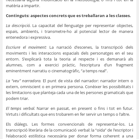
matèria a impartir.
Continguts: aspectes concrets que es treballaran a les classes.
La descripció.
La capacitat del llenguatge per representar objectes,
espais, ambients, i transmetre-ho al potencial lector de manera
entenedora i expressiva.
Escriure el moviment:
La narració d’escenes, la transcripció dels
moviments i les interaccions espacials dels personatges en el seu
entorn. S’explicarà tota la teoria al respecte i es demanarà als
alumnes, com a exercici pràctic, l’escriptura d’un fragment
eminentment narratiu o cinematogràfic, “a temps real”.
La “veu” narradora.
El punt de vista del narrador: narrador intern o
extern, omniscient o en primera persona. Conèixer les possibilitats i
les limitacions que planteja cada una de les persones gramaticals que
podem triar.
El temps verbal.
Narrar en passat, en present o fins i tot en futur.
Virtuts i dificultats que ens trobarem en fer servir un temps o l’altre.
Els diàlegs. Les formes convencionals de representar-los. La
transcripció literària de la comunicació verbal: la “oïda” de l’escriptor i
l’elaboració estilística necessària per donar forma coherent a una