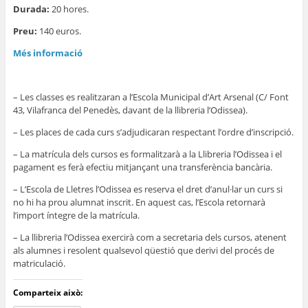
Durada:
20 hores.
Preu:
140 euros.
Més informació
– Les classes es realitzaran a l’Escola Municipal d’Art Arsenal (C/ Font
43, Vilafranca del Penedès, davant de la llibreria l’Odissea).
– Les places de cada curs s’adjudicaran respectant l’ordre d’inscripció.
– La matrícula dels cursos es formalitzarà a la Llibreria l’Odissea i el
pagament es ferà efectiu mitjançant una transferència bancària.
– L’Escola de Lletres l’Odissea es reserva el dret d’anul·lar un curs si
no hi ha prou alumnat inscrit. En aquest cas, l’Escola retornarà
l’import íntegre de la matrícula.
– La llibreria l’Odissea exercirà com a secretaria dels cursos, atenent
als alumnes i resolent qualsevol qüestió que derivi del procés de
matriculació.
Comparteix això: