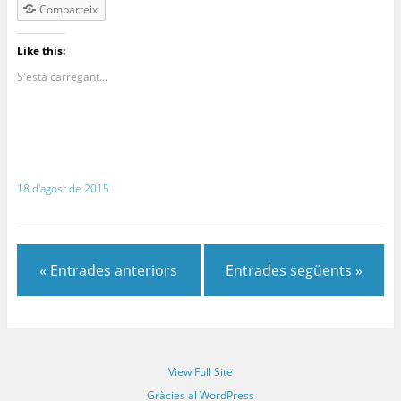
Comparteix
Like this:
S'està carregant...
18 d'agost de 2015
« Entrades anteriors
Entrades següents »
View Full Site
Gràcies al WordPress