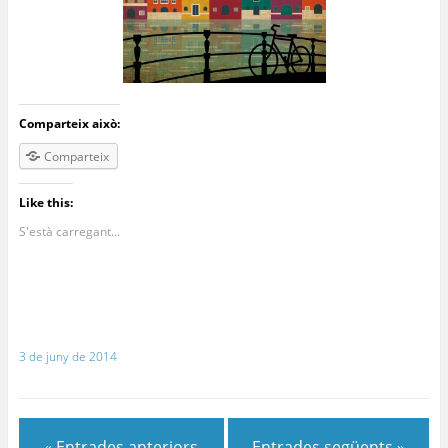
Comparteix això:
Comparteix
Like this:
S'està carregant...
3 de juny de 2014
« Entrades anteriors
Entrades següents »