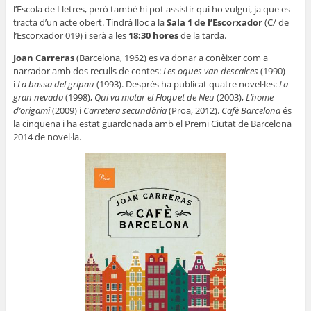
l’Escola de Lletres, però també hi pot assistir qui ho vulgui, ja que es
tracta d’un acte obert. Tindrà lloc a la
Sala 1 de l’Escorxador
(C/ de
l’Escorxador 019) i serà a les
18:30 hores
de la tarda.
Joan Carreras
(Barcelona, 1962) es va donar a conèixer com a
narrador amb dos reculls de contes:
Les oques van descalces
(1990)
i
La bassa del gripau
(1993). Després ha publicat quatre novel·les:
La
gran nevada
(1998),
Qui va matar el Floquet de Neu
(2003),
L’home
d’origami
(2009) i
Carretera secundària
(Proa, 2012).
Cafè Barcelona
és
la cinquena i ha estat guardonada amb el Premi Ciutat de Barcelona
2014 de novel·la.