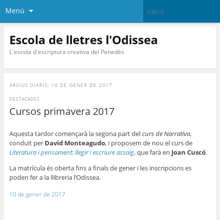
Menú
Escola de lletres l'Odissea
L'escola d'escriptura creativa del Penedès
ARXIUS DIARIS:
10 DE GENER DE 2017
DESTACADES
Cursos primavera 2017
Aquesta tardor començarà la segona part del
curs de Narrativa
,
conduït per
David Monteagudo
, i proposem de nou el curs de
Literatura i pensament: llegir i escriure assaig
, que farà en
Joan Cuscó
.
La matrícula és oberta fins a finals de gener i les inscripcions es
poden fer a la llibreria l’Odissea.
10 de gener de 2017