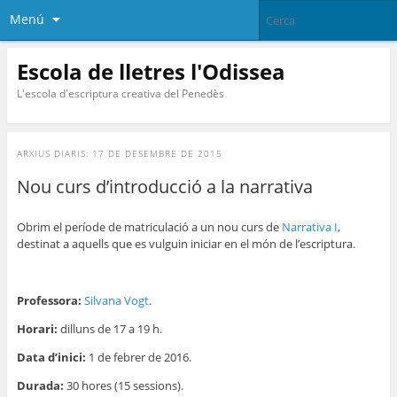
Menú
Escola de lletres l'Odissea
L'escola d'escriptura creativa del Penedès
ARXIUS DIARIS:
17 DE DESEMBRE DE 2015
Nou curs d’introducció a la narrativa
Obrim el període de matriculació a un nou curs de
Narrativa I
,
destinat a aquells que es vulguin iniciar en el món de l’escriptura.
Professora:
Silvana Vogt
.
Horari:
dilluns de 17 a 19 h.
Data d’inici:
1 de febrer de 2016.
Durada:
30 hores (15 sessions).